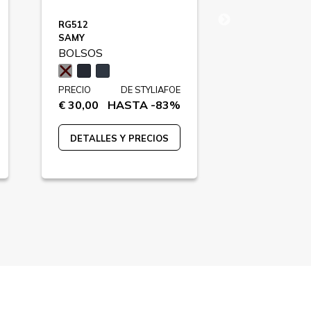
RG512
PIQUADRO
SAMY
F85520
BOLSOS
BOLSOS
PRECIO
DE STYLIAFOE
PRECIO
€ 30,00
HASTA -83%
€ 299,00
HA
DETALLES Y PRECIOS
DETALLES 