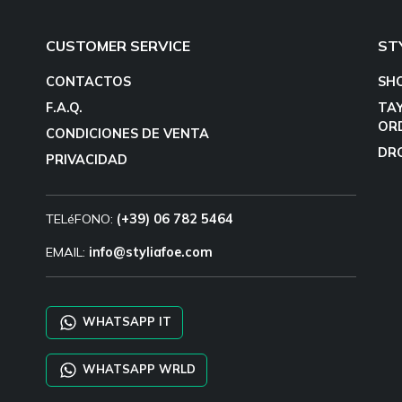
CUSTOMER SERVICE
ST
CONTACTOS
SH
F.A.Q.
TA
OR
CONDICIONES DE VENTA
DR
PRIVACIDAD
TELéFONO:
(+39) 06 782 5464
EMAIL:
info@styliafoe.com
WHATSAPP IT
WHATSAPP WRLD