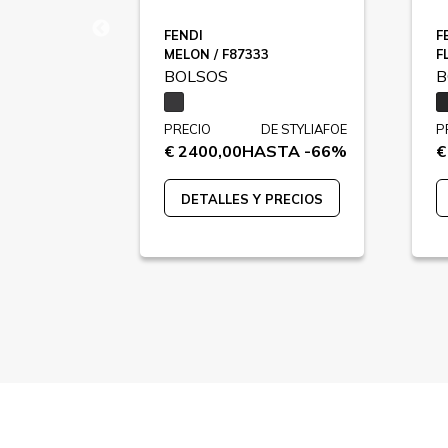
FENDI
F
JET SET ECO CROSSBODY FLAT / HMJESE
MELON / F87333
F
BOLSOS
B
 STYLIAFOE
PRECIO
DE STYLIAFOE
P
TA -74%
€ 2400,00
HASTA -66%
€
PRECIOS
DETALLES Y PRECIOS