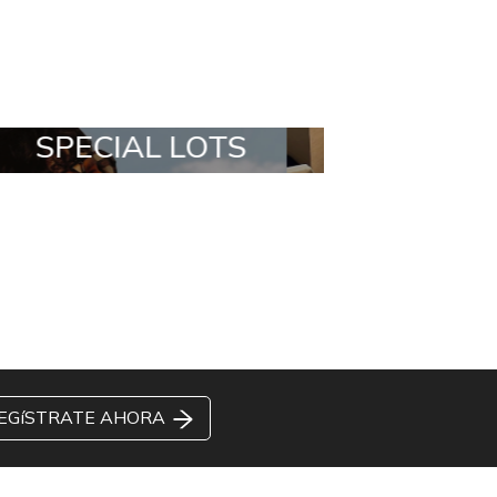
ALL IN A BOX
STYLIA OUTF
EGíSTRATE AHORA