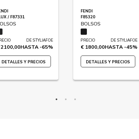
ENDI
FENDI
LUX / F87331
F85320
OLSOS
BOLSOS
RECIO
DE STYLIAFOE
PRECIO
DE STYLIAFOE
 2100,00
HASTA -65%
€ 1800,00
HASTA -45%
DETALLES Y PRECIOS
DETALLES Y PRECIOS