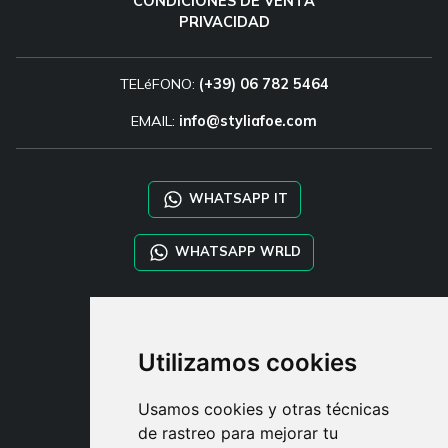
CONDICIONES DE VENTA
PRIVACIDAD
TELéFONO:
(+39) 06 782 5464
EMAIL:
info@styliafoe.com
WHATSAPP IT
WHATSAPP WRLD
STYLIA SERVICES
SHOP B2B
Utilizamos cookies
TAYLOR MADE ORDERS
DROPSHIPPING
Usamos cookies y otras técnicas
de rastreo para mejorar tu
USUARIO