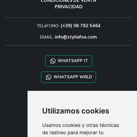
CONDICIONES DE VENTA
PRIVACIDAD
TELéFONO:
(+39) 06 782 5464
EMAIL:
info@styliafoe.com
WHATSAPP IT
WHATSAPP WRLD
STYLIA SERVICES
SHOP B2B
Utilizamos cookies
TAYLOR MADE ORDERS
DROPSHIPPING
Usamos cookies y otras técnicas
de rastreo para mejorar tu
USUARIO