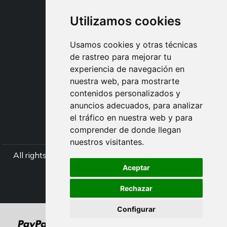
SHOP B2B
Utilizamos cookies
TAYLOR MADE ORDERS
DROPSHIPPING
Usamos cookies y otras técnicas
de rastreo para mejorar tu
USUARIO
experiencia de navegación en
REGÍSTRATE
nuestra web, para mostrarte
ACCEDER
contenidos personalizados y
CESTA
anuncios adecuados, para analizar
el tráfico en nuestra web y para
comprender de donde llegan
nuestros visitantes.
All rights Styliafoe s.r.l. © 2025 - NIF IT15015641002
Aceptar
Síganos
Rechazar
Configurar