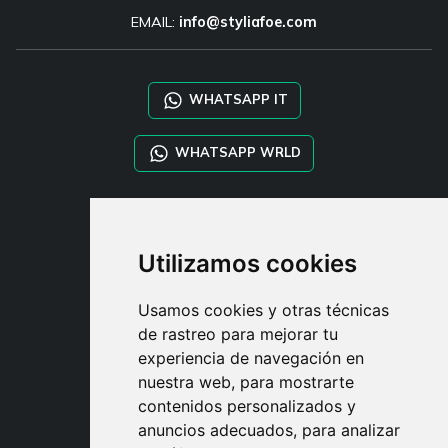
EMAIL:
info@styliafoe.com
WHATSAPP IT
WHATSAPP WRLD
STYLIA SERVICES
SHOP B2B
Utilizamos cookies
TAYLOR MADE ORDERS
DROPSHIPPING
Usamos cookies y otras técnicas
de rastreo para mejorar tu
USUARIO
experiencia de navegación en
REGÍSTRATE
nuestra web, para mostrarte
ACCEDER
contenidos personalizados y
CESTA
anuncios adecuados, para analizar