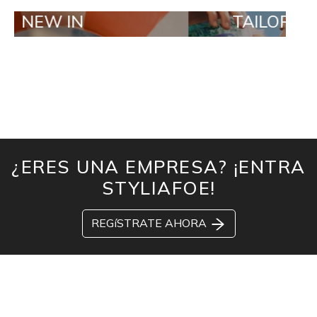
IN
TAILOR MADE ORD
¿ERES UNA EMPRESA? ¡ENTRA
STYLIAFOE!
REGíSTRATE AHORA