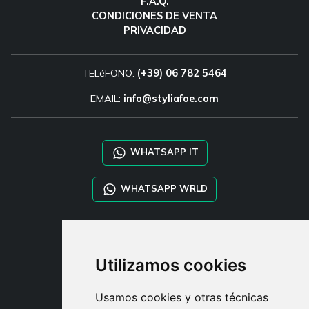
F.A.Q.
CONDICIONES DE VENTA
PRIVACIDAD
TELéFONO:
(+39) 06 782 5464
EMAIL:
info@styliafoe.com
WHATSAPP IT
WHATSAPP WRLD
STYLIA SERVICES
SHOP B2B
Utilizamos cookies
TAYLOR MADE ORDERS
DROPSHIPPING
Usamos cookies y otras técnicas