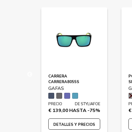
CARRERA
P
CARRERA8055S
S
GAFAS
G
 STYLIAFOE
PRECIO
DE STYLIAFOE
P
TA -79%
€ 139,00
HASTA -75%
€
PRECIOS
DETALLES Y PRECIOS