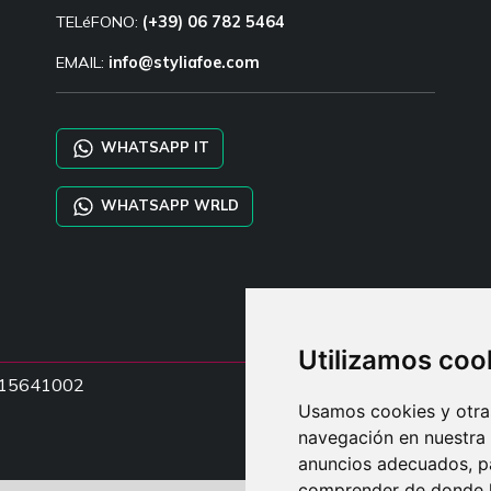
TELéFONO:
(+39) 06 782 5464
EMAIL:
info@styliafoe.com
WHATSAPP IT
WHATSAPP WRLD
Utilizamos coo
15015641002
Usamos cookies y otras
navegación en nuestra
anuncios adecuados, pa
comprender de donde ll