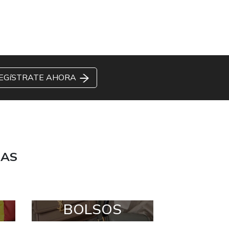
EGíSTRATE AHORA
DAS
BOLSOS