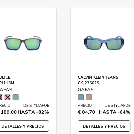
OLICE
CALVIN KLEIN JEANS
PLL16M
CKJ23602S
AFAS
GAFAS
RECIO
DE STYLIAFOE
PRECIO
DE STYLIAFOE
 189,00
HASTA -82%
€ 84,70
HASTA -64%
DETALLES Y PRECIOS
DETALLES Y PRECIOS