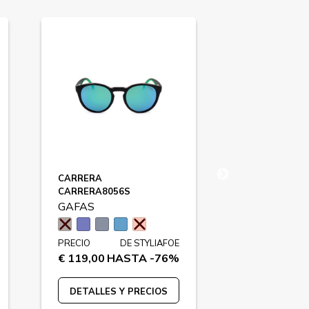
CARRERA
HUGO BOSS
CARRERA8056S
BOSS1584S
GAFAS
GAFAS
PRECIO
DE STYLIAFOE
PRECIO
€ 119,00
HASTA -76%
€ 199,00
HA
DETALLES Y PRECIOS
DETALLES 