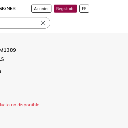
SIGNER
Acceder
Regístrate
ES
CM1389
AS
s
ducto no disponible