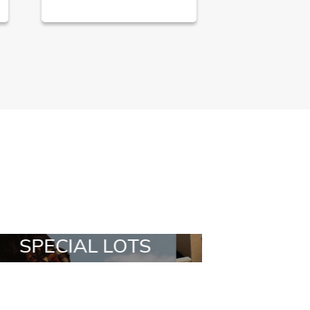
ALL IN A BOX
STYLIA OUTF