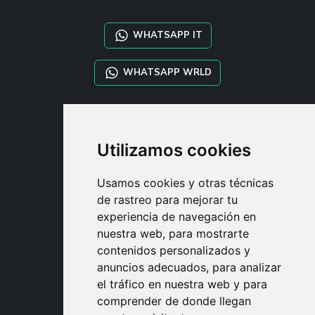
WHATSAPP IT
WHATSAPP WRLD
STYLIA SERVICES
SHOP B2B
Utilizamos cookies
TAYLOR MADE ORDERS
DROPSHIPPING
Usamos cookies y otras técnicas
de rastreo para mejorar tu
USUARIO
experiencia de navegación en
REGÍSTRATE
nuestra web, para mostrarte
ACCEDER
contenidos personalizados y
CESTA
anuncios adecuados, para analizar
el tráfico en nuestra web y para
comprender de donde llegan