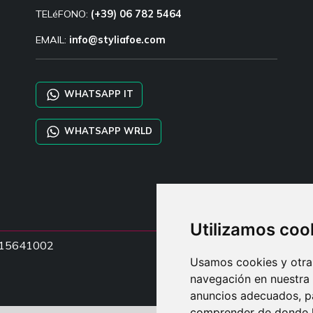
TELéFONO:
(+39) 06 782 5464
EMAIL:
info@styliafoe.com
WHATSAPP IT
WHATSAPP WRLD
Utilizamos coo
15015641002
Usamos cookies y otras
navegación en nuestra
anuncios adecuados, pa
comprender de donde ll