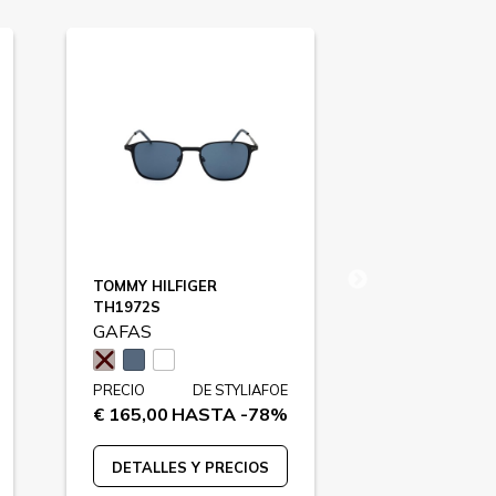
TOMMY HILFIGER
POLICE
TH1972S
SPL152N
GAFAS
GAFAS
PRECIO
DE STYLIAFOE
PRECIO
€ 165,00
HASTA -78%
€ 140,00
HA
DETALLES Y PRECIOS
DETALLES 