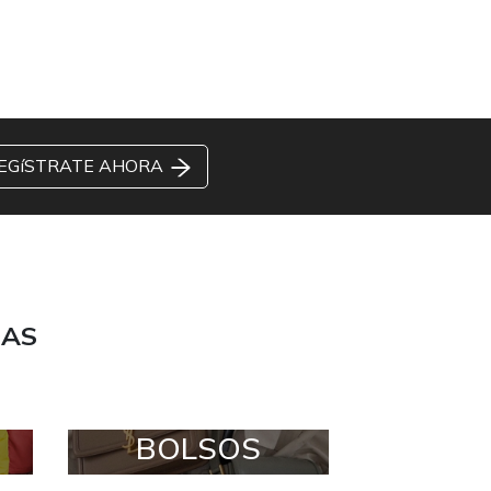
EGíSTRATE AHORA
DAS
BOLSOS