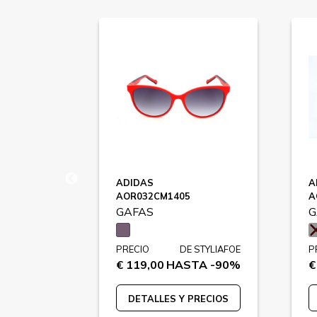
ADIDAS
A
AOR032CM1405
A
GAFAS
G
 STYLIAFOE
PRECIO
DE STYLIAFOE
P
TA -74%
€ 119,00
HASTA -90%
€
PRECIOS
DETALLES Y PRECIOS