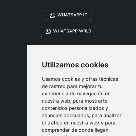
WHATSAPP IT
WHATSAPP WRLD
STYLIA SERVICES
SHOP B2B
Utilizamos cookies
TAYLOR MADE ORDERS
DROPSHIPPING
Usamos cookies y otras técnicas
de rastreo para mejorar tu
USUARIO
experiencia de navegación en
REGÍSTRATE
nuestra web, para mostrarte
ACCEDER
contenidos personalizados y
CESTA
anuncios adecuados, para analizar
el tráfico en nuestra web y para
comprender de donde llegan