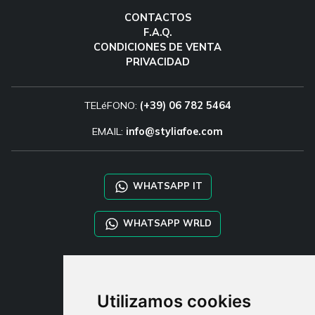
CONTACTOS
F.A.Q.
CONDICIONES DE VENTA
PRIVACIDAD
TELéFONO:
(+39) 06 782 5464
EMAIL:
info@styliafoe.com
WHATSAPP IT
WHATSAPP WRLD
STYLIA SERVICES
SHOP B2B
Utilizamos cookies
TAYLOR MADE ORDERS