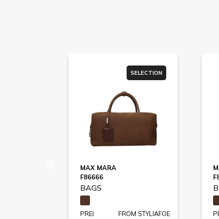
ER SALE
SELECTION
MAX MARA
M
COCCINELLE C-ME CALF / E1SSK150101
F86666
F
BAGS
B
STYLIAFOE
PREI
FROM STYLIAFOE
P