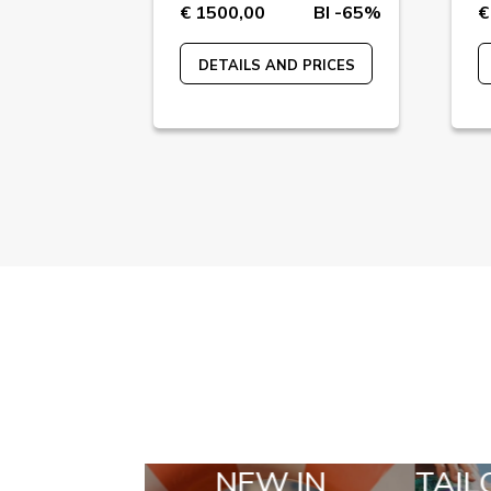
BI -55%
€ 1500,00
BI -65%
€
 PRICES
DETAILS AND PRICES
N
TAILOR MADE
S