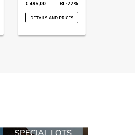
€ 495,00
BI -77%
€ 240,00
DETAILS AND PRICES
DETAILS A
ALL IN A BOX
STYLIA OUT