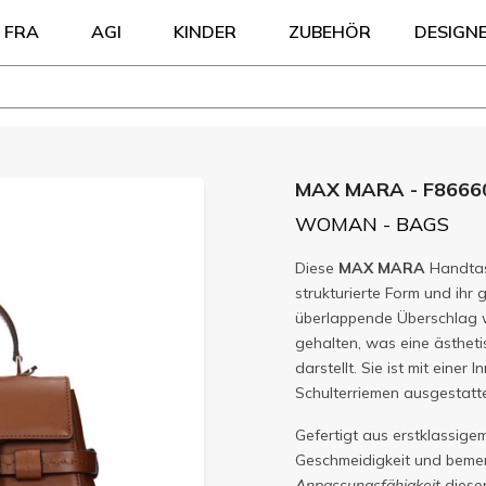
FRA
AGI
KINDER
ZUBEHÖR
DESIGN
MAX MARA - F8666
WOMAN - BAGS
Diese
MAX MARA
Handtasc
strukturierte Form und ihr
überlappende Überschlag 
gehalten, was eine ästhet
darstellt. Sie ist mit ein
Schulterriemen ausgestatte
Gefertigt aus erstklassig
Geschmeidigkeit und bemer
Anpassungsfähigkeit
dieser