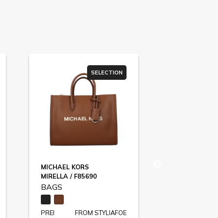
SELECTION
MICHAEL KORS
LOVE MOSCH
MIRELLA / F85690
F83984
BAGS
BAGS
PREI
FROM STYLIAFOE
PREI
FR