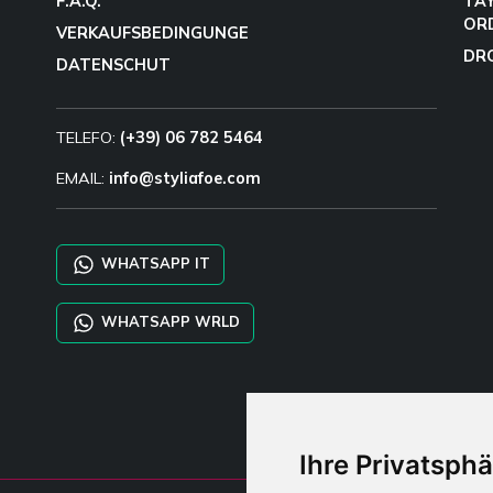
F.A.Q.
TA
OR
VERKAUFSBEDINGUNGE
DR
DATENSCHUT
TELEFO:
(+39) 06 782 5464
EMAIL:
info@styliafoe.com
WHATSAPP IT
WHATSAPP WRLD
Ihre Privatsphä