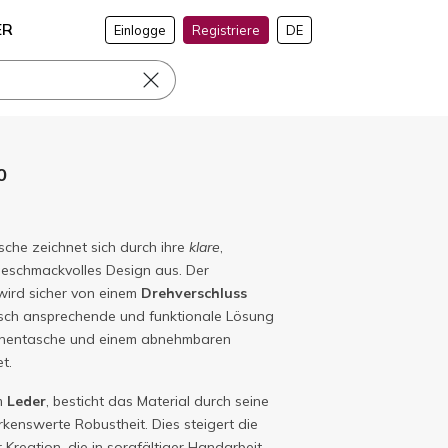
ER
Einlogge
Registriere
DE
0
he zeichnet sich durch ihre
klare
,
 geschmackvolles Design aus. Der
wird sicher von einem
Drehverschluss
isch ansprechende und funktionale Lösung
er Innentasche und einem abnehmbaren
t.
em
Leder
, besticht das Material durch seine
kenswerte Robustheit. Dies steigert die
 Kreation, die in sorgfältiger Handarbeit