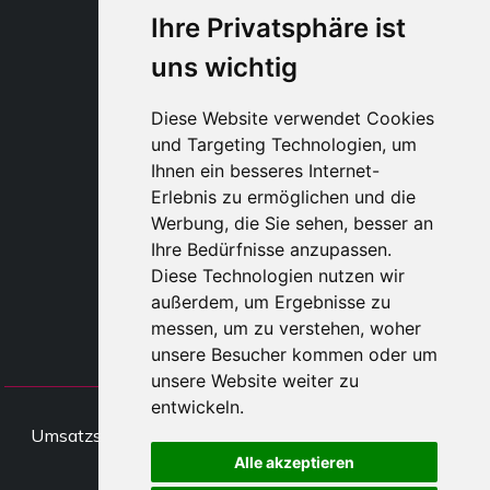
Ihre Privatsphäre ist
uns wichtig
STYLIA SERVICES
SHOP B2B
Diese Website verwendet Cookies
TAYLOR MADE ORDERS
und Targeting Technologien, um
DROPSHIPPING
Ihnen ein besseres Internet-
Erlebnis zu ermöglichen und die
BENUTZE
Werbung, die Sie sehen, besser an
REGISTRIERE
Ihre Bedürfnisse anzupassen.
EINLOGGE
Diese Technologien nutzen wir
EINKAUFSWAGE
außerdem, um Ergebnisse zu
messen, um zu verstehen, woher
unsere Besucher kommen oder um
unsere Website weiter zu
entwickeln.
All rights Styliafoe s.r.l. © 2025 -
Umsatzsteueridentifikationsnumme IT15015641002
Alle akzeptieren
Folge uns