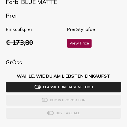
Farb: BLUE MATTE
Prei
Einkaufsprei
Prei Styliafoe
€ 173,80
View Price
GrÖss
WÄHLE, WIE DU AM LIEBSTEN EINKAUFST
CLASSIC PURCHASE METHOD
BUY IN PROPORTION
BUY TAKE ALL