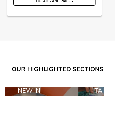
DETAILS AND PRICES
OUR HIGHLIGHTED SECTIONS
W IN
TAILOR MADE O