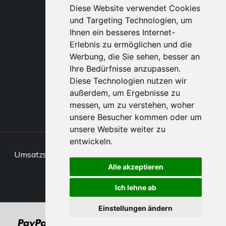
SHOP B2B
Diese Website verwendet Cookies
TAYLOR MADE ORDERS
und Targeting Technologien, um
DROPSHIPPING
Ihnen ein besseres Internet-
Erlebnis zu ermöglichen und die
BENUTZE
Werbung, die Sie sehen, besser an
REGISTRIERE
Ihre Bedürfnisse anzupassen.
EINLOGGE
Diese Technologien nutzen wir
EINKAUFSWAGE
außerdem, um Ergebnisse zu
messen, um zu verstehen, woher
unsere Besucher kommen oder um
unsere Website weiter zu
entwickeln.
All rights Styliafoe s.r.l. © 2025 -
Umsatzsteueridentifikationsnumme IT15015641002
Alle akzeptieren
Folge uns
Ich lehne ab
Einstellungen ändern