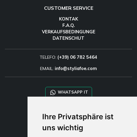
CUSTOMER SERVICE
KONTAK
F.A.Q.
VERKAUFSBEDINGUNGE
DATENSCHUT
TELEFO:
(+39) 06 782 5464
EMAIL:
info@styliafoe.com
WHATSAPP IT
WHATSAPP WRLD
Ihre Privatsphäre ist
uns wichtig
STYLIA SERVICES