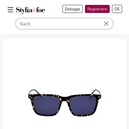
Einlogge
Registriere
DE