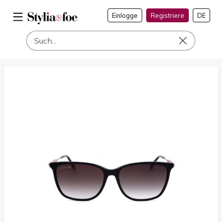
Einlogge
Registriere
DE