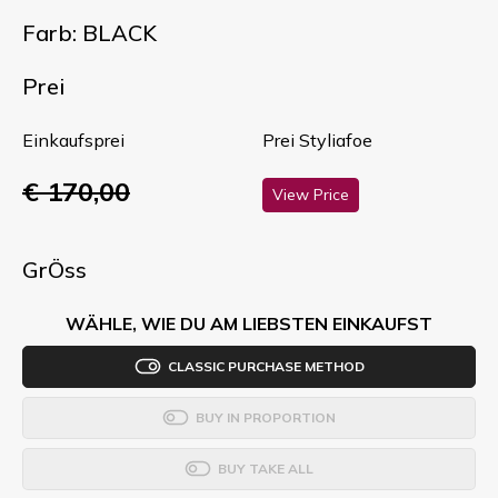
Farb: BLACK
Prei
Einkaufsprei
Prei Styliafoe
€ 170,00
View Price
GrÖss
WÄHLE, WIE DU AM LIEBSTEN EINKAUFST
CLASSIC PURCHASE METHOD
BUY IN PROPORTION
BUY TAKE ALL