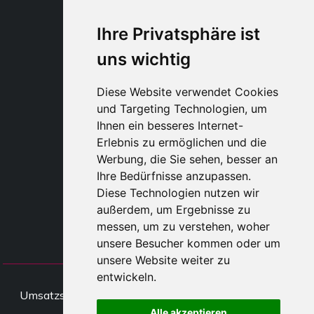
WHATSAPP WRLD
Ihre Privatsphäre ist
uns wichtig
STYLIA SERVICES
SHOP B2B
Diese Website verwendet Cookies
TAYLOR MADE ORDERS
und Targeting Technologien, um
DROPSHIPPING
Ihnen ein besseres Internet-
Erlebnis zu ermöglichen und die
BENUTZE
Werbung, die Sie sehen, besser an
REGISTRIERE
Ihre Bedürfnisse anzupassen.
EINLOGGE
Diese Technologien nutzen wir
EINKAUFSWAGE
außerdem, um Ergebnisse zu
messen, um zu verstehen, woher
unsere Besucher kommen oder um
unsere Website weiter zu
entwickeln.
All rights Styliafoe s.r.l. © 2025 -
Umsatzsteueridentifikationsnumme IT15015641002
Alle akzeptieren