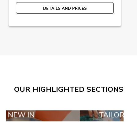
DETAILS AND PRICES
OUR HIGHLIGHTED SECTIONS
N
TAILOR MADE ORD