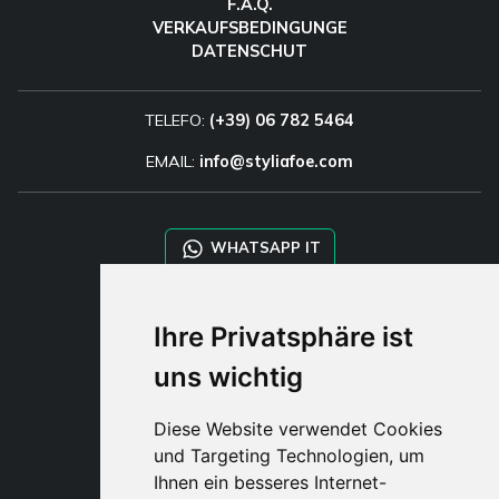
F.A.Q.
VERKAUFSBEDINGUNGE
DATENSCHUT
TELEFO:
(+39) 06 782 5464
EMAIL:
info@styliafoe.com
WHATSAPP IT
WHATSAPP WRLD
Ihre Privatsphäre ist
uns wichtig
STYLIA SERVICES
SHOP B2B
Diese Website verwendet Cookies
TAYLOR MADE ORDERS
und Targeting Technologien, um
DROPSHIPPING
Ihnen ein besseres Internet-