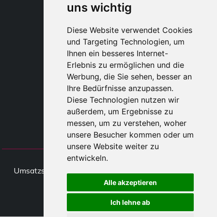
uns wichtig
STYLIA SERVICES
SHOP B2B
Diese Website verwendet Cookies
TAYLOR MADE ORDERS
und Targeting Technologien, um
DROPSHIPPING
Ihnen ein besseres Internet-
Erlebnis zu ermöglichen und die
BENUTZE
Werbung, die Sie sehen, besser an
REGISTRIERE
Ihre Bedürfnisse anzupassen.
EINLOGGE
Diese Technologien nutzen wir
EINKAUFSWAGE
außerdem, um Ergebnisse zu
messen, um zu verstehen, woher
unsere Besucher kommen oder um
unsere Website weiter zu
entwickeln.
All rights Styliafoe s.r.l. © 2025 -
Umsatzsteueridentifikationsnumme IT15015641002
Alle akzeptieren
Folge uns
Ich lehne ab