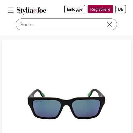
Einlogge
Registriere
DE