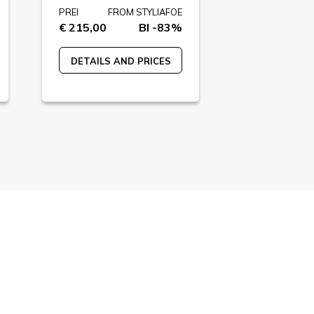
PREI
FROM STYLIAFOE
PREI
FR
€ 215,00
BI -83%
€ 120,00
DETAILS AND PRICES
DETAILS A