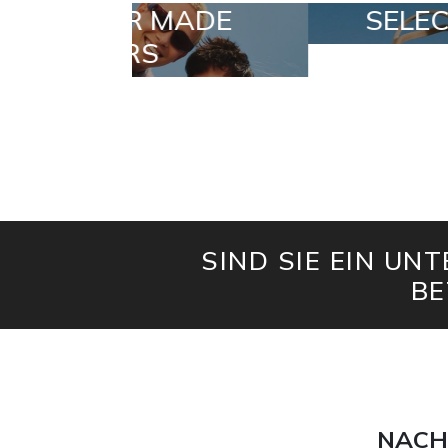
R MADE
SELECTION
RS
SIND SIE EIN UN
BE
NACH