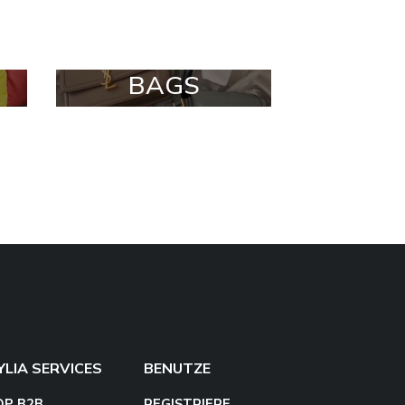
BAGS
YLIA SERVICES
BENUTZE
OP B2B
REGISTRIERE