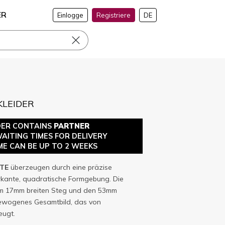
ER
Einlogge
Registriere
DE
KLEIDER
DER CONTAINS
PARTNER
WAITING TIMES FOR DELIVERY
ME CAN BE UP TO 2 WEEKS
TE
überzeugen durch eine präzise
rkante, quadratische Formgebung. Die
m 17mm breiten Steg und den 53mm
gewogenes Gesamtbild, das von
ugt.