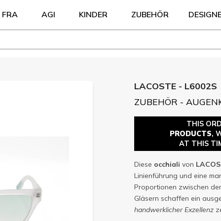
FRA
AGI
KINDER
ZUBEHÖR
DESIGN
LACOSTE - L6002S
ZUBEHÖR - AUGEN
THIS OR
PRODUCTS
, 
AT THIS TI
Diese
occhiali
von
LACOS
Linienführung und eine ma
Proportionen zwischen de
Gläsern schaffen ein aus
handwerklicher Exzellenz
ze