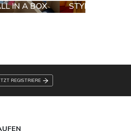
OX
STYLIA OUTFIT
TRENDI
BRAND
ETZT REGISTRIERE
AUFEN