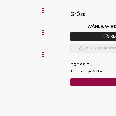
GrÖss
WÄHLE, WIE 
CL
BUY IN PROPORTI
GRÖSS TU
13 vorrätige Artike