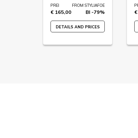
STYLIAFOE
PREI
FROM STYLIAFOE
P
BI -73%
€ 165,00
BI -79%
€
 PRICES
DETAILS AND PRICES