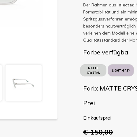
Der Rahmen aus
injected
K
Formstabilität und ein mini
Spritzgussverfahren ermögl
besonders hautverträglich 
verleihen dem Modell eine
Qualitätsstandard der Mark
Farbe verfügba
MATTE
LIGHT GREY
CRYSTAL
Farb: MATTE CRY
Prei
Einkaufsprei
€ 150,00