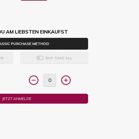
DU AM LIEBSTEN EINKAUFST
ASSIC PURCHASE METHOD
ON
BUY TAKE ALL
JETZT ANMELDE