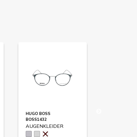
HUGO BOSS
GUESS
BOSS1432
GU7787
AUGENKLEIDER
AUGENKLE