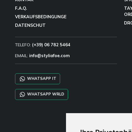
F.A.Q.
TA
OR
VERKAUFSBEDINGUNGE
DR
DATENSCHUT
TELEFO:
(+39) 06 782 5464
EMAIL:
info@styliafoe.com
WHATSAPP IT
WHATSAPP WRLD