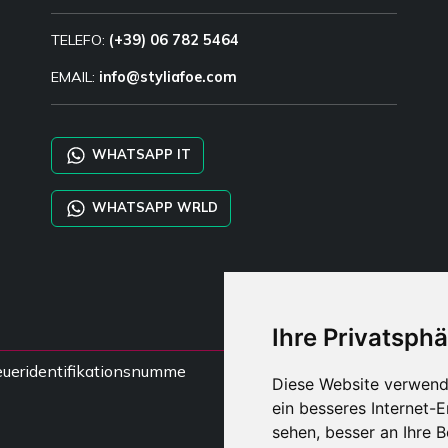
TELEFO:
(+39) 06 782 5464
EMAIL:
info@styliafoe.com
WHATSAPP IT
WHATSAPP WRLD
Ihre Privatsphä
steueridentifikationsnumme
Diese Website verwend
ein besseres Internet-
sehen, besser an Ihre 