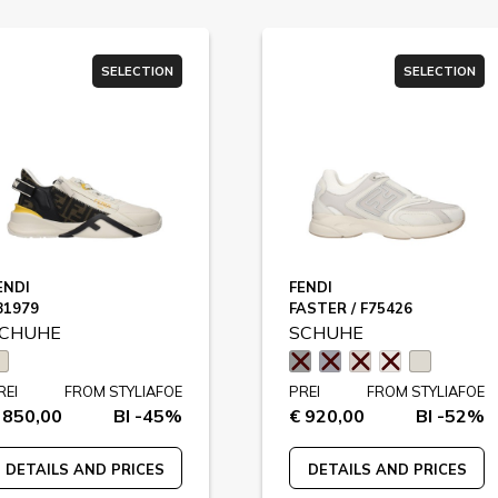
SELECTION
SELECTION
ENDI
FENDI
81979
FASTER / F75426
CHUHE
SCHUHE
REI
FROM STYLIAFOE
PREI
FROM STYLIAFOE
 850,00
BI -45%
€ 920,00
BI -52%
DETAILS AND PRICES
DETAILS AND PRICES