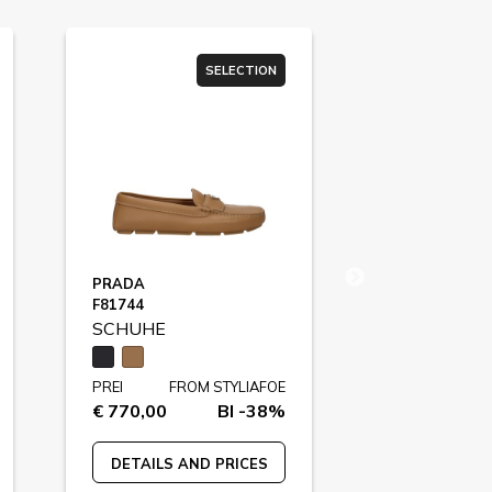
SELECTION
PRADA
GUCCI
F81744
SCREENER / F
SCHUHE
SCHUHE
PREI
FROM STYLIAFOE
PREI
FR
€ 770,00
BI -38%
€ 850,00
DETAILS AND PRICES
DETAILS A