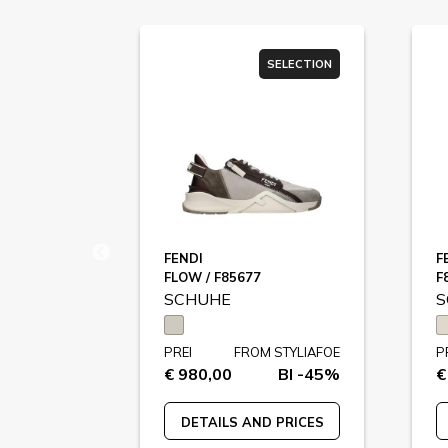
SELECTION
SELECTION
FENDI
F
FLOW / F85677
F
SCHUHE
S
STYLIAFOE
PREI
FROM STYLIAFOE
P
BI -41%
€ 980,00
BI -45%
€
 PRICES
DETAILS AND PRICES