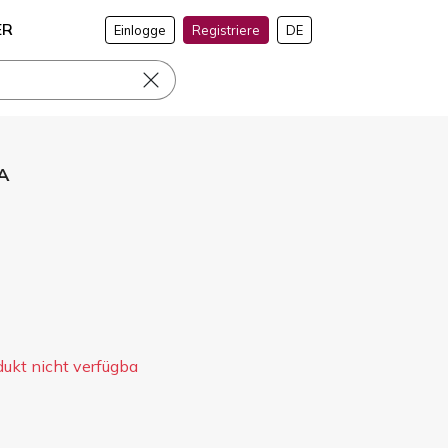
ER
Einlogge
Registriere
DE
VA
dukt nicht verfügba