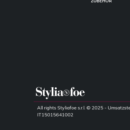
ZUBEHÖR
All rights Styliafoe s.r.l. © 2025 - Umsatz
IT15015641002