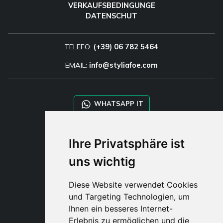
VERKAUFSBEDINGUNGE
DATENSCHUT
TELEFO:
(+39) 06 782 5464
EMAIL:
info@styliafoe.com
WHATSAPP IT
WHATSAPP WRLD
Ihre Privatsphäre ist
uns wichtig
STYLIA SERVICES
SHOP B2B
Diese Website verwendet Cookies
TAYLOR MADE ORDERS
und Targeting Technologien, um
DROPSHIPPING
Ihnen ein besseres Internet-
Erlebnis zu ermöglichen und die