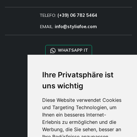
TELEFO:
(+39) 06 782 5464
EMAIL:
info@styliafoe.com
WHATSAPP IT
WHATSAPP WRLD
Ihre Privatsphäre ist
uns wichtig
STYLIA SERVICES
SHOP B2B
Diese Website verwendet Cookies
TAYLOR MADE ORDERS
und Targeting Technologien, um
DROPSHIPPING
Ihnen ein besseres Internet-
Erlebnis zu ermöglichen und die
BENUTZE
Werbung, die Sie sehen, besser an
REGISTRIERE
Ihre Bedürfnisse anzupassen.