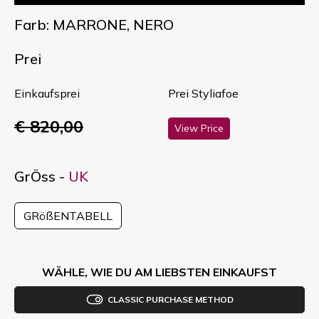
Farb: MARRONE, NERO
Prei
Einkaufsprei
Prei Styliafoe
€ 820,00
View Price
GrÖss -
UK
GRößENTABELL
WÄHLE, WIE DU AM LIEBSTEN EINKAUFST
CLASSIC PURCHASE METHOD