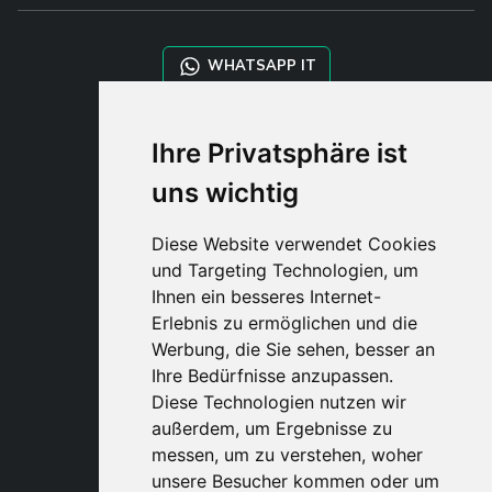
WHATSAPP IT
WHATSAPP WRLD
Ihre Privatsphäre ist
uns wichtig
STYLIA SERVICES
SHOP B2B
Diese Website verwendet Cookies
TAYLOR MADE ORDERS
und Targeting Technologien, um
DROPSHIPPING
Ihnen ein besseres Internet-
Erlebnis zu ermöglichen und die
BENUTZE
Werbung, die Sie sehen, besser an
REGISTRIERE
Ihre Bedürfnisse anzupassen.
EINLOGGE
Diese Technologien nutzen wir
EINKAUFSWAGE
außerdem, um Ergebnisse zu
messen, um zu verstehen, woher
unsere Besucher kommen oder um