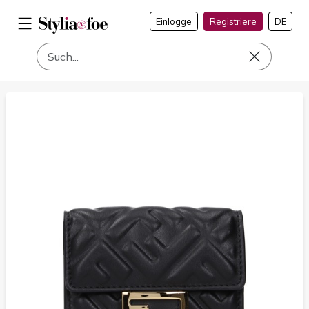
Einlogge
Registriere
DE