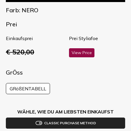
Farb: NERO
Prei
Einkaufsprei
Prei Styliafoe
€ 520,00
View Price
GrÖss
GRößENTABELL
WÄHLE, WIE DU AM LIEBSTEN EINKAUFST
CLASSIC PURCHASE METHOD