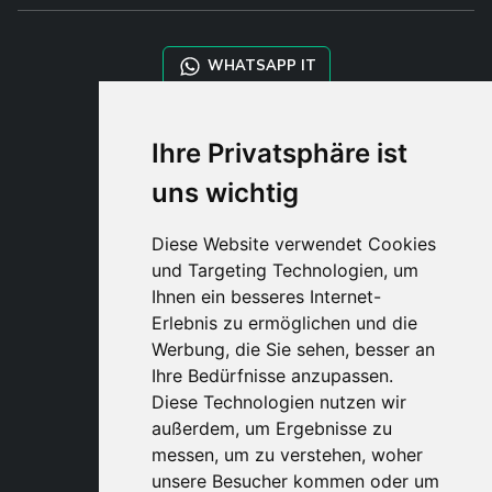
WHATSAPP IT
WHATSAPP WRLD
Ihre Privatsphäre ist
uns wichtig
STYLIA SERVICES
SHOP B2B
Diese Website verwendet Cookies
TAYLOR MADE ORDERS
und Targeting Technologien, um
DROPSHIPPING
Ihnen ein besseres Internet-
Erlebnis zu ermöglichen und die
BENUTZE
Werbung, die Sie sehen, besser an
REGISTRIERE
Ihre Bedürfnisse anzupassen.
EINLOGGE
Diese Technologien nutzen wir
EINKAUFSWAGE
außerdem, um Ergebnisse zu
messen, um zu verstehen, woher
unsere Besucher kommen oder um