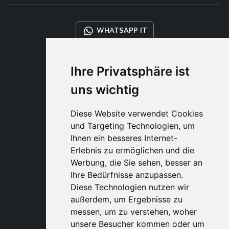
WHATSAPP IT
WHATSAPP WRLD
Ihre Privatsphäre ist
uns wichtig
STYLIA SERVICES
SHOP B2B
Diese Website verwendet Cookies
TAYLOR MADE ORDERS
und Targeting Technologien, um
DROPSHIPPING
Ihnen ein besseres Internet-
Erlebnis zu ermöglichen und die
BENUTZE
Werbung, die Sie sehen, besser an
REGISTRIERE
Ihre Bedürfnisse anzupassen.
EINLOGGE
Diese Technologien nutzen wir
EINKAUFSWAGE
außerdem, um Ergebnisse zu
messen, um zu verstehen, woher
unsere Besucher kommen oder um