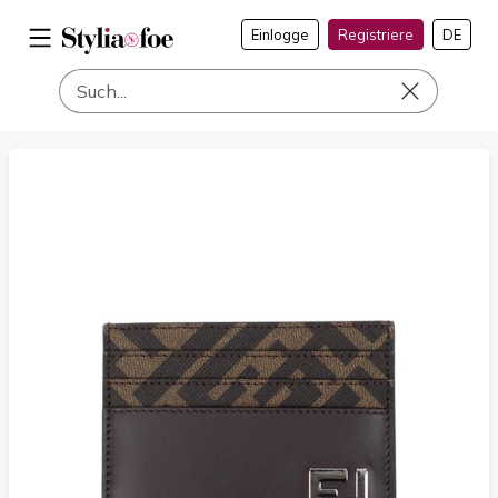
Einlogge
Registriere
DE