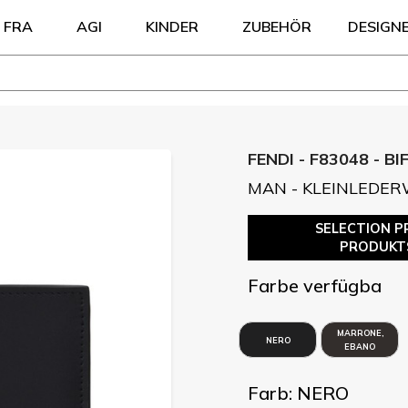
FRA
AGI
KINDER
ZUBEHÖR
DESIGN
FENDI - F83048 - B
MAN - KLEINLEDE
SELECTION P
PRODUKT
Farbe verfügba
MARRONE,
NERO
EBANO
Farb: NERO