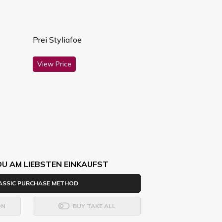
Prei Styliafoe
View Price
DU AM LIEBSTEN EINKAUFST
ASSIC PURCHASE METHOD
ON
BUY TAKE ALL