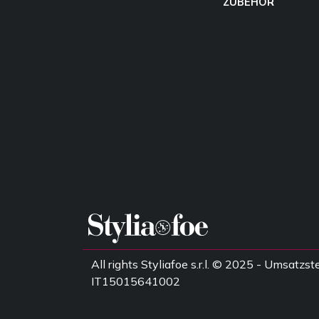
ZUBEHÖR
All rights Styliafoe s.r.l. © 2025 - Umsatz
IT15015641002