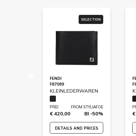
SELECTION
SELECTION
FENDI
F
F87089
F
WAREN
KLEINLEDERWAREN
K
STYLIAFOE
PREI
FROM STYLIAFOE
P
BI -65%
€ 420,00
BI -50%
€
 PRICES
DETAILS AND PRICES