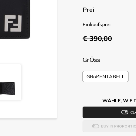
Prei
Einkaufsprei
€ 390,00
GrÖss
GRößENTABELL
WÄHLE, WIE 
CL
BUY IN PROPORTI