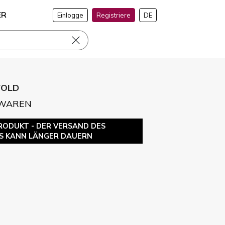
ER
Einlogge
Registriere
DE
IFOLD
RWAREN
RODUKT - DER VERSAND DES
S KANN LÄNGER DAUERN