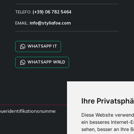
TELEFO:
(+39) 06 782 5464
EMAIL:
info@styliafoe.com
WHATSAPP IT
WHATSAPP WRLD
Ihre Privatsphä
steueridentifikationsnumme
Diese Website verwend
ein besseres Internet-
sehen, besser an Ihre 