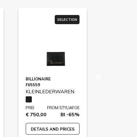
SELECTION
BILLIONAIRE
SAINT LAUR
F65559
F85577
KLEINLEDERWAREN
KLEINLED
PREI
FROM STYLIAFOE
PREI
FR
€ 750,00
BI -65%
€ 250,00
DETAILS AND PRICES
DETAILS A