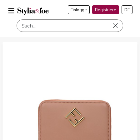
Einlogge
Registriere
DE