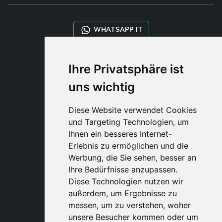
WHATSAPP IT
WHATSAPP WRLD
Ihre Privatsphäre ist
uns wichtig
STYLIA SERVICES
SHOP B2B
Diese Website verwendet Cookies
TAYLOR MADE ORDERS
und Targeting Technologien, um
DROPSHIPPING
Ihnen ein besseres Internet-
Erlebnis zu ermöglichen und die
BENUTZE
Werbung, die Sie sehen, besser an
REGISTRIERE
Ihre Bedürfnisse anzupassen.
EINLOGGE
Diese Technologien nutzen wir
EINKAUFSWAGE
außerdem, um Ergebnisse zu
messen, um zu verstehen, woher
unsere Besucher kommen oder um