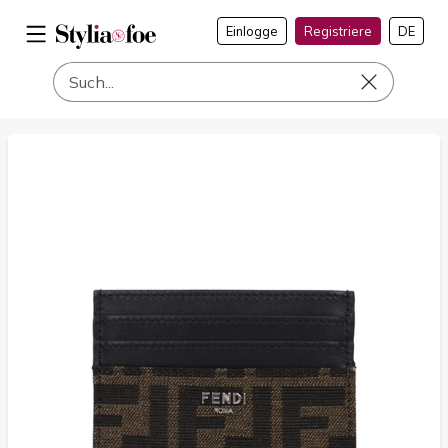
Einlogge
Registriere
DE