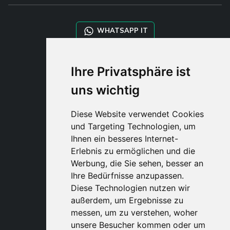
WHATSAPP IT
WHATSAPP WRLD
Ihre Privatsphäre ist
uns wichtig
STYLIA SERVICES
SHOP B2B
Diese Website verwendet Cookies
TAYLOR MADE ORDERS
und Targeting Technologien, um
DROPSHIPPING
Ihnen ein besseres Internet-
Erlebnis zu ermöglichen und die
BENUTZE
Werbung, die Sie sehen, besser an
REGISTRIERE
Ihre Bedürfnisse anzupassen.
EINLOGGE
Diese Technologien nutzen wir
EINKAUFSWAGE
außerdem, um Ergebnisse zu
messen, um zu verstehen, woher
unsere Besucher kommen oder um