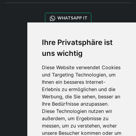
WHATSAPP IT
WHATSAPP WRLD
Ihre Privatsphäre ist
uns wichtig
STYLIA SERVICES
SHOP B2B
Diese Website verwendet Cookies
TAYLOR MADE ORDERS
und Targeting Technologien, um
DROPSHIPPING
Ihnen ein besseres Internet-
Erlebnis zu ermöglichen und die
BENUTZE
Werbung, die Sie sehen, besser an
REGISTRIERE
Ihre Bedürfnisse anzupassen.
EINLOGGE
Diese Technologien nutzen wir
EINKAUFSWAGE
außerdem, um Ergebnisse zu
messen, um zu verstehen, woher
unsere Besucher kommen oder um