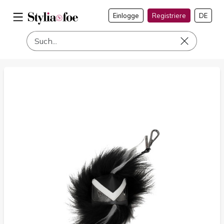
Einlogge
Registriere
DE