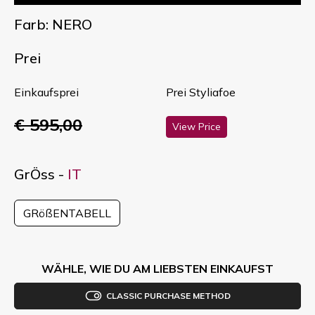
Farb: NERO
Prei
Einkaufsprei
Prei Styliafoe
€ 595,00
View Price
GrÖss -
IT
GRößENTABELL
WÄHLE, WIE DU AM LIEBSTEN EINKAUFST
CLASSIC PURCHASE METHOD