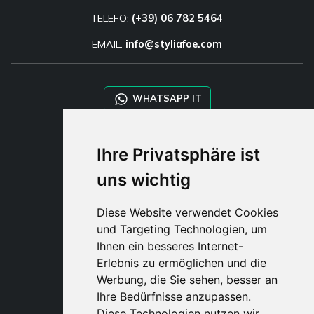
TELEFO:
(+39) 06 782 5464
EMAIL:
info@styliafoe.com
WHATSAPP IT
WHATSAPP WRLD
Ihre Privatsphäre ist
uns wichtig
STYLIA SERVICES
SHOP B2B
Diese Website verwendet Cookies
TAYLOR MADE ORDERS
und Targeting Technologien, um
DROPSHIPPING
Ihnen ein besseres Internet-
Erlebnis zu ermöglichen und die
BENUTZE
Werbung, die Sie sehen, besser an
REGISTRIERE
Ihre Bedürfnisse anzupassen.
EINLOGGE
Diese Technologien nutzen wir