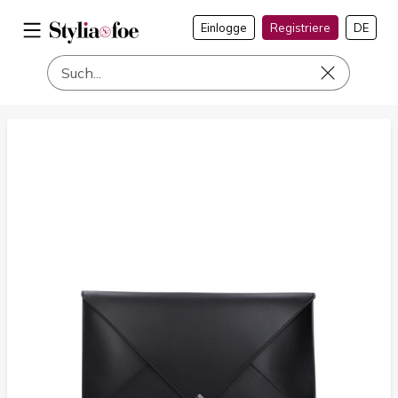
Einlogge
Registriere
DE