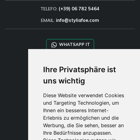
TELEFO:
(+39) 06 782 5464
EMAIL:
info@styliafoe.com
WHATSAPP IT
WHATSAPP WRLD
Ihre Privatsphäre ist
uns wichtig
STYLIA SERVICES
SHOP B2B
Diese Website verwendet Cookies
TAYLOR MADE ORDERS
und Targeting Technologien, um
DROPSHIPPING
Ihnen ein besseres Internet-
Erlebnis zu ermöglichen und die
BENUTZE
Werbung, die Sie sehen, besser an
REGISTRIERE
Ihre Bedürfnisse anzupassen.
EINLOGGE