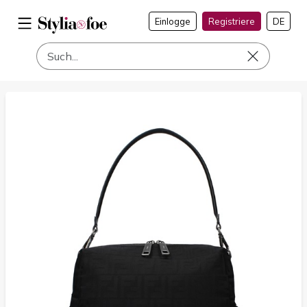
Einlogge
Registriere
DE