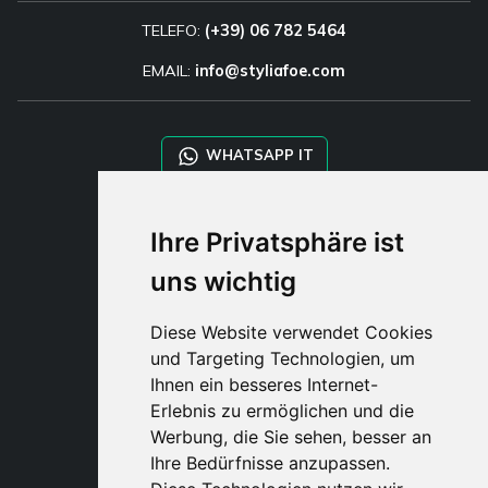
TELEFO:
(+39) 06 782 5464
EMAIL:
info@styliafoe.com
WHATSAPP IT
WHATSAPP WRLD
Ihre Privatsphäre ist
uns wichtig
STYLIA SERVICES
SHOP B2B
Diese Website verwendet Cookies
TAYLOR MADE ORDERS
und Targeting Technologien, um
DROPSHIPPING
Ihnen ein besseres Internet-
Erlebnis zu ermöglichen und die
BENUTZE
Werbung, die Sie sehen, besser an
REGISTRIERE
Ihre Bedürfnisse anzupassen.
EINLOGGE