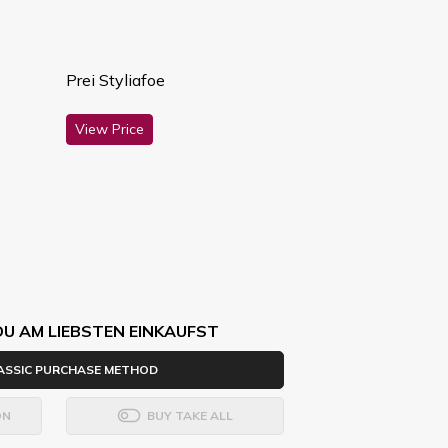
Prei Styliafoe
View Price
DU AM LIEBSTEN EINKAUFST
ASSIC PURCHASE METHOD
ON
BUY TAKE ALL