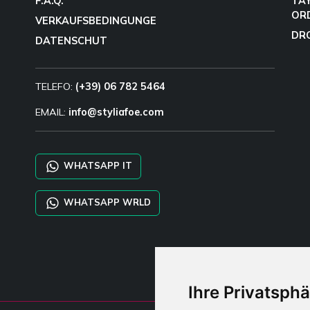
F.A.Q.
TA
OR
VERKAUFSBEDINGUNGE
DR
DATENSCHUT
TELEFO:
(+39) 06 782 5464
EMAIL:
info@styliafoe.com
WHATSAPP IT
WHATSAPP WRLD
Ihre Privatsphä