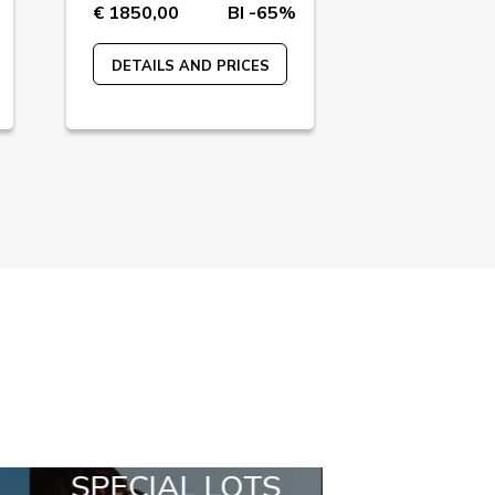
€ 1850,00
BI -65%
€ 129,90
DETAILS AND PRICES
DETAILS A
TS
ALL IN A BOX
STYLIA