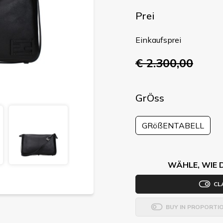
Prei
Einkaufsprei
€ 2.300,00
GrÖss
GRößENTABELL
WÄHLE, WIE 
CL
BUY IN PROPORTI