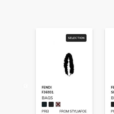
SELECTION
SELECTION
FENDI
F
0
F36931
S
BAGS
B
STYLIAFOE
PREI
FROM STYLIAFOE
P