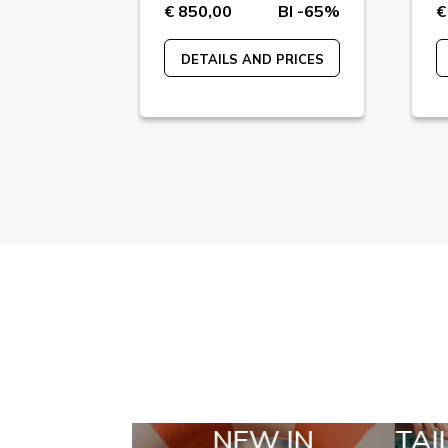
BI -77%
€ 850,00
BI -65%
€
 PRICES
DETAILS AND PRICES
EW IN
TAILOR MADE