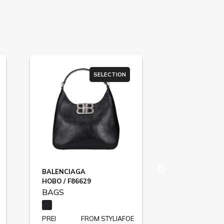
SELECTION
SU
BALENCIAGA
TOMMY JEAN
HOBO / F86629
BAGS
BAGS
PREI
FROM STYLIAFOE
PREI
FR