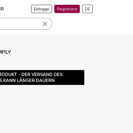
ER
Einlogge
Registriere
DE
MPLY
RODUKT - DER VERSAND DES
S KANN LÄNGER DAUERN