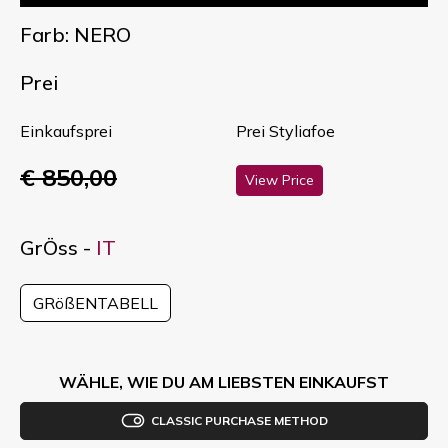
Farb: NERO
Prei
Einkaufsprei
Prei Styliafoe
€ 850,00
View Price
GrÖss -
IT
GRößENTABELL
WÄHLE, WIE DU AM LIEBSTEN EINKAUFST
CLASSIC PURCHASE METHOD