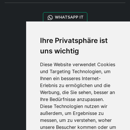
WHATSAPP IT
WHATSAPP WRLD
Ihre Privatsphäre ist
uns wichtig
STYLIA SERVICES
SHOP B2B
Diese Website verwendet Cookies
TAYLOR MADE ORDERS
und Targeting Technologien, um
DROPSHIPPING
Ihnen ein besseres Internet-
Erlebnis zu ermöglichen und die
BENUTZE
Werbung, die Sie sehen, besser an
REGISTRIERE
Ihre Bedürfnisse anzupassen.
EINLOGGE
Diese Technologien nutzen wir
EINKAUFSWAGE
außerdem, um Ergebnisse zu
messen, um zu verstehen, woher
unsere Besucher kommen oder um