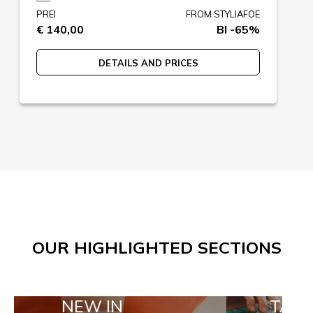
PREI
FROM STYLIAFOE
€ 140,00
BI -65%
DETAILS AND PRICES
OUR HIGHLIGHTED SECTIONS
EW IN
TAILOR MADE 