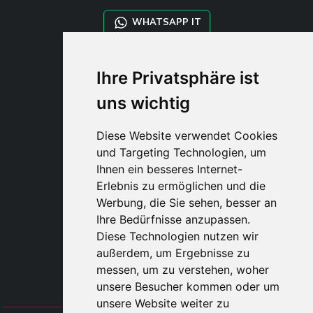
WHATSAPP IT
WHATSAPP WRLD
Ihre Privatsphäre ist
uns wichtig
STYLIA SERVICES
SHOP B2B
Diese Website verwendet Cookies
TAYLOR MADE ORDERS
und Targeting Technologien, um
DROPSHIPPING
Ihnen ein besseres Internet-
Erlebnis zu ermöglichen und die
BENUTZE
Werbung, die Sie sehen, besser an
REGISTRIERE
Ihre Bedürfnisse anzupassen.
EINLOGGE
Diese Technologien nutzen wir
EINKAUFSWAGE
außerdem, um Ergebnisse zu
messen, um zu verstehen, woher
unsere Besucher kommen oder um
unsere Website weiter zu