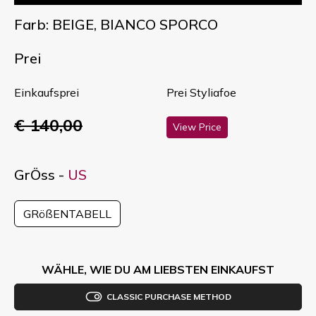
Farb: BEIGE, BIANCO SPORCO
Prei
Einkaufsprei
Prei Styliafoe
€ 140,00
View Price
GrÖss -
US
GRößENTABELL
WÄHLE, WIE DU AM LIEBSTEN EINKAUFST
CLASSIC PURCHASE METHOD