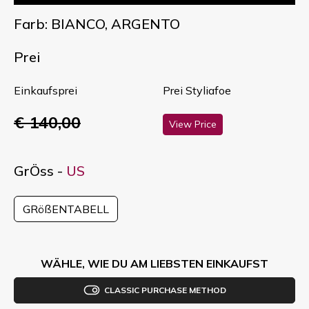
Farb: BIANCO, ARGENTO
Prei
Einkaufsprei
Prei Styliafoe
€ 140,00
View Price
GrÖss -
US
GRößENTABELL
WÄHLE, WIE DU AM LIEBSTEN EINKAUFST
CLASSIC PURCHASE METHOD