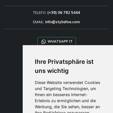
TELEFO:
(+39) 06 782 5464
EMAIL:
info@styliafoe.com
WHATSAPP IT
WHATSAPP WRLD
Ihre Privatsphäre ist
uns wichtig
STYLIA SERVICES
SHOP B2B
Diese Website verwendet Cookies
TAYLOR MADE ORDERS
und Targeting Technologien, um
DROPSHIPPING
Ihnen ein besseres Internet-
Erlebnis zu ermöglichen und die
BENUTZE
Werbung, die Sie sehen, besser an
REGISTRIERE
Ihre Bedürfnisse anzupassen.