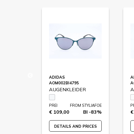
ADIDAS
A
AOM002BI4795
A
ER
AUGENKLEIDER
A
STYLIAFOE
PREI
FROM STYLIAFOE
P
BI -74%
€ 109,00
BI -83%
€
 PRICES
DETAILS AND PRICES