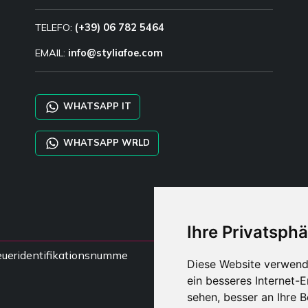
TELEFO:
(+39) 06 782 5464
EMAIL:
info@styliafoe.com
WHATSAPP IT
WHATSAPP WRLD
Ihre Privatsphä
steueridentifikationsnumme
Diese Website verwend
ein besseres Internet-
sehen, besser an Ihre 