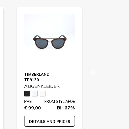
TIMBERLAND
CALVIN KLEI
TB9130
CKNYC1970S
AUGENKLEIDER
AUGENKLE
PREI
FROM STYLIAFOE
PREI
FR
€ 99,00
BI -67%
€ 459,80
DETAILS AND PRICES
DETAILS A