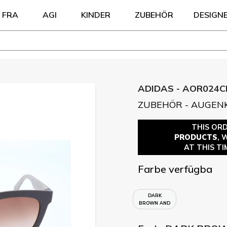
FRA
AGI
KINDER
ZUBEHÖR
DESIGN
ADIDAS - AOR024C
ZUBEHÖR - AUGEN
THIS OR
PRODUCTS
, 
AT THIS TI
Farbe verfügba
DARK
BROWN AND
SAND