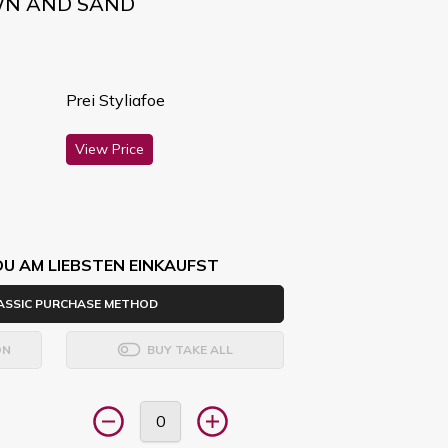
WN AND SAND
Prei Styliafoe
View Price
DU AM LIEBSTEN EINKAUFST
ASSIC PURCHASE METHOD
ON
BUY TAKE ALL