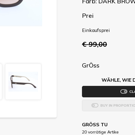
Farb: DARK BRO
Prei
Einkaufsprei
€ 99,00
GrÖss
WÄHLE, WIE 
CL
BUY IN PROPORTI
GRÖSS TU
20 vorrätige Artike