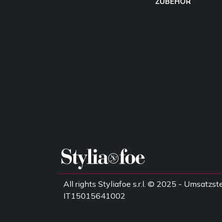
ZUBEHÖR
All rights Styliafoe s.r.l. © 2025 - Umsatz
IT15015641002