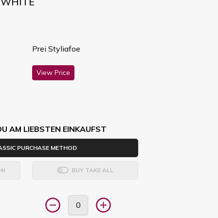
D WHITE
Prei Styliafoe
View Price
DU AM LIEBSTEN EINKAUFST
ASSIC PURCHASE METHOD
ON
BUY TAKE ALL