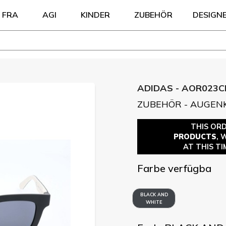
FRA
AGI
KINDER
ZUBEHÖR
DESIGN
ADIDAS - AOR023C
ZUBEHÖR - AUGEN
THIS OR
PRODUCTS
, 
AT THIS TI
Farbe verfügba
BLACK AND
WHITE