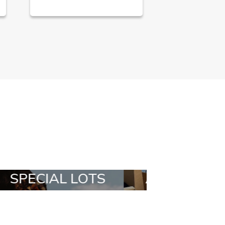
LL IN A BOX
STYLIA OUTFIT