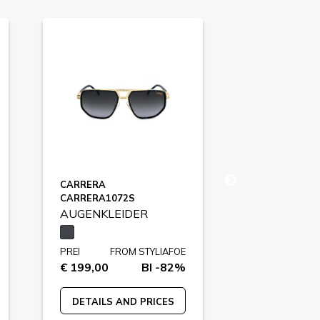
CARRERA
GUESS FACT
CARRERA1072S
GF00022
AUGENKLEIDER
AUGENKLE
PREI
FROM STYLIAFOE
PREI
FR
€ 199,00
BI -82%
€ 99,00
DETAILS AND PRICES
DETAILS A