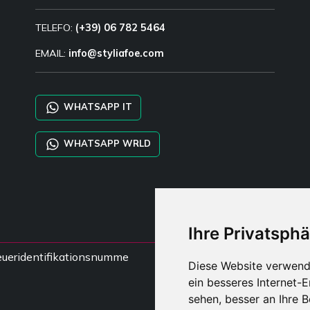
TELEFO:
(+39) 06 782 5464
EMAIL:
info@styliafoe.com
WHATSAPP IT
WHATSAPP WRLD
Ihre Privatsphä
steueridentifikationsnumme
Diese Website verwend
ein besseres Internet-
sehen, besser an Ihre 