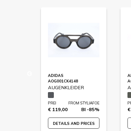
ADIDAS
A
AOG001CK4148
A
ER
AUGENKLEIDER
A
STYLIAFOE
PREI
FROM STYLIAFOE
P
BI -82%
€ 119,00
BI -85%
€
 PRICES
DETAILS AND PRICES