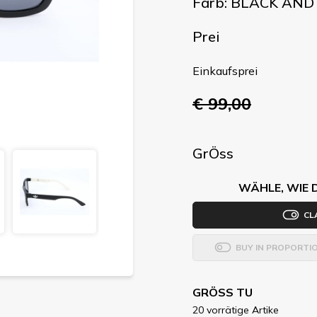
Farb: BLACK AN
Prei
Einkaufsprei
€ 99,00
GrÖss
WÄHLE, WIE 
CL
BUY IN PROPORTI
GRÖSS TU
20 vorrätige Artike