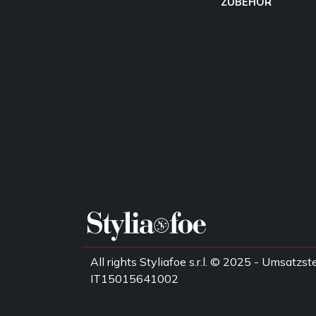
ZUBEHÖR
All rights Styliafoe s.r.l. © 2025 - Umsatz
IT15015641002