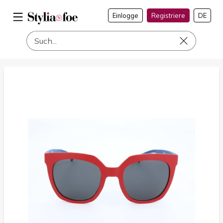
Einlogge
Registriere
DE