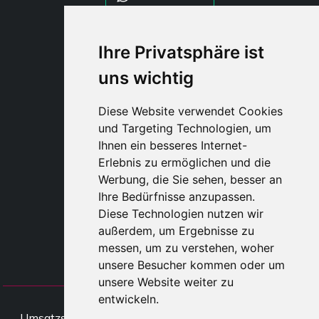
WHATSAPP WRLD
Ihre Privatsphäre ist
uns wichtig
STYLIA SERVICES
SHOP B2B
Diese Website verwendet Cookies
TAYLOR MADE ORDERS
und Targeting Technologien, um
DROPSHIPPING
Ihnen ein besseres Internet-
Erlebnis zu ermöglichen und die
BENUTZE
Werbung, die Sie sehen, besser an
REGISTRIERE
Ihre Bedürfnisse anzupassen.
EINLOGGE
Diese Technologien nutzen wir
EINKAUFSWAGE
außerdem, um Ergebnisse zu
messen, um zu verstehen, woher
unsere Besucher kommen oder um
unsere Website weiter zu
entwickeln.
All rights Styliafoe s.r.l. © 2025 -
Umsatzsteueridentifikationsnumme IT15015641002