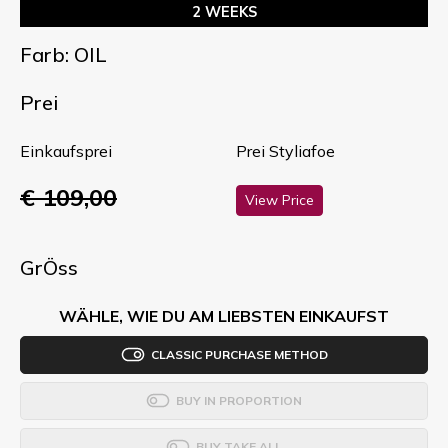
2 WEEKS
Farb: OIL
Prei
Einkaufsprei
Prei Styliafoe
€ 109,00
View Price
GrÖss
WÄHLE, WIE DU AM LIEBSTEN EINKAUFST
CLASSIC PURCHASE METHOD
BUY IN PROPORTION
BUY TAKE ALL