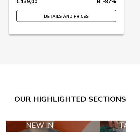
€ 139,00
BI -87%
DETAILS AND PRICES
OUR HIGHLIGHTED SECTIONS
EW IN
TAILOR MADE