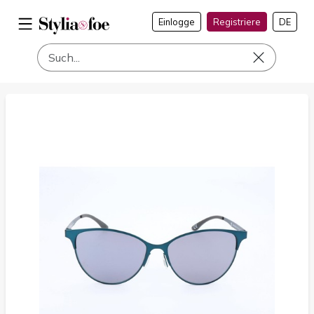
Einlogge
Registriere
DE