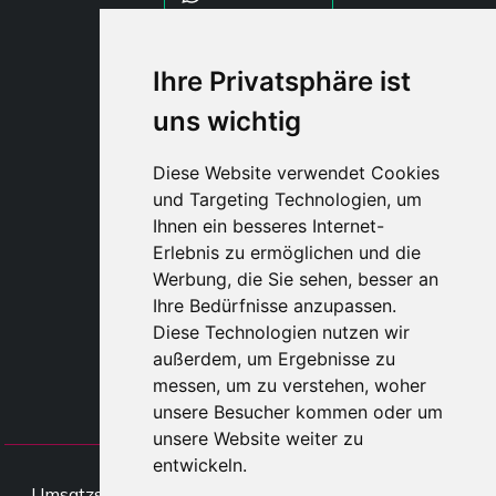
WHATSAPP WRLD
Ihre Privatsphäre ist
uns wichtig
STYLIA SERVICES
SHOP B2B
Diese Website verwendet Cookies
TAYLOR MADE ORDERS
und Targeting Technologien, um
DROPSHIPPING
Ihnen ein besseres Internet-
Erlebnis zu ermöglichen und die
BENUTZE
Werbung, die Sie sehen, besser an
REGISTRIERE
Ihre Bedürfnisse anzupassen.
EINLOGGE
Diese Technologien nutzen wir
EINKAUFSWAGE
außerdem, um Ergebnisse zu
messen, um zu verstehen, woher
unsere Besucher kommen oder um
unsere Website weiter zu
entwickeln.
All rights Styliafoe s.r.l. © 2025 -
Umsatzsteueridentifikationsnumme IT15015641002