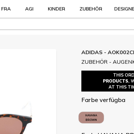
FRA
AGI
KINDER
ZUBEHÖR
DESIGN
ADIDAS - AOK002C
ZUBEHÖR - AUGEN
THIS OR
PRODUCTS
, 
AT THIS TI
Farbe verfügba
HAVANA
BROWN