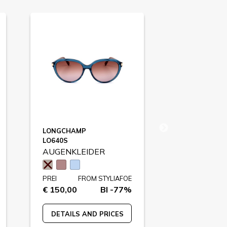
LONGCHAMP
GUESS
LO640S
GF0353S
AUGENKLEIDER
AUGENKLE
PREI
FROM STYLIAFOE
PREI
FR
€ 150,00
BI -77%
€ 139,00
DETAILS AND PRICES
DETAILS A