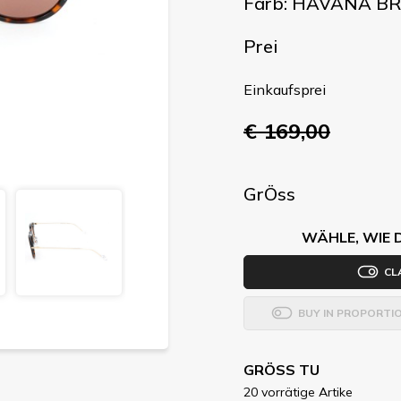
Farb: HAVANA 
Prei
Einkaufsprei
€ 169,00
GrÖss
WÄHLE, WIE 
CL
BUY IN PROPORTI
GRÖSS TU
20 vorrätige Artike