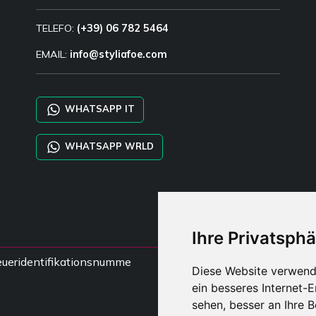
TELEFO:
(+39) 06 782 5464
EMAIL:
info@styliafoe.com
WHATSAPP IT
WHATSAPP WRLD
Ihre Privatsphä
steueridentifikationsnumme
Diese Website verwend
ein besseres Internet-
sehen, besser an Ihre 