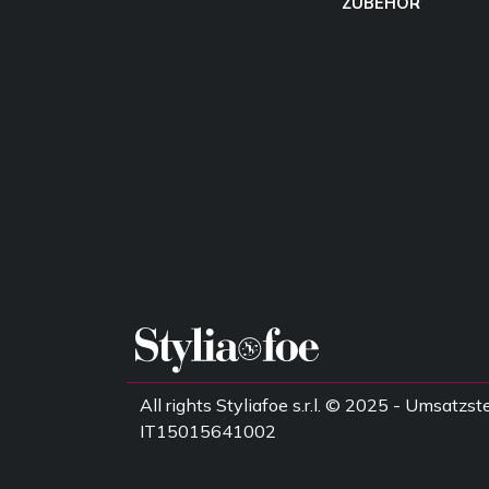
ZUBEHÖR
All rights Styliafoe s.r.l. © 2025 - Umsatz
IT15015641002