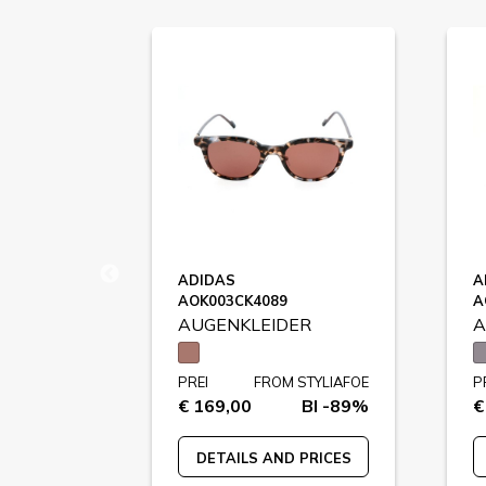
ADIDAS
A
AOK003CK4089
A
ER
AUGENKLEIDER
A
STYLIAFOE
PREI
FROM STYLIAFOE
P
BI -78%
€ 169,00
BI -89%
€
 PRICES
DETAILS AND PRICES