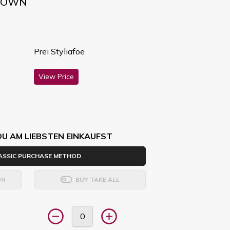
BROWN
Prei Styliafoe
View Price
DU AM LIEBSTEN EINKAUFST
ASSIC PURCHASE METHOD
ON
BUY TAKE ALL