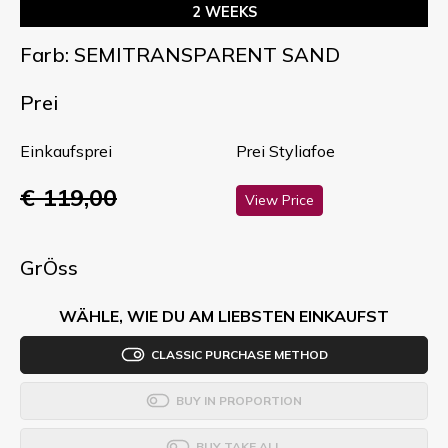
2 WEEKS
Farb: SEMITRANSPARENT SAND
Prei
Einkaufsprei
Prei Styliafoe
€ 119,00
View Price
GrÖss
WÄHLE, WIE DU AM LIEBSTEN EINKAUFST
CLASSIC PURCHASE METHOD
BUY IN PROPORTION
BUY TAKE ALL