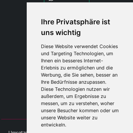
WHATSAPP WRLD
Ihre Privatsphäre ist
uns wichtig
STYLIA SERVICES
SHOP B2B
Diese Website verwendet Cookies
TAYLOR MADE ORDERS
und Targeting Technologien, um
DROPSHIPPING
Ihnen ein besseres Internet-
Erlebnis zu ermöglichen und die
BENUTZE
Werbung, die Sie sehen, besser an
REGISTRIERE
Ihre Bedürfnisse anzupassen.
EINLOGGE
Diese Technologien nutzen wir
EINKAUFSWAGE
außerdem, um Ergebnisse zu
messen, um zu verstehen, woher
unsere Besucher kommen oder um
unsere Website weiter zu
entwickeln.
All rights Styliafoe s.r.l. © 2025 -
Umsatzsteueridentifikationsnumme IT15015641002