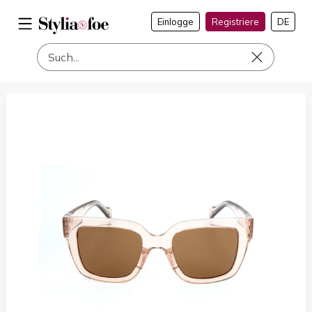
Einlogge
Registriere
DE