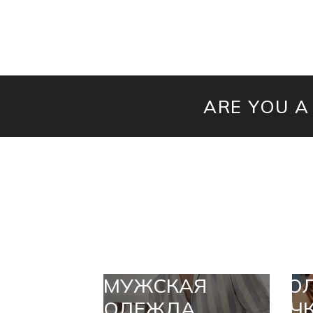
ARE YOU A
МУЖСКАЯ
СО
ОДЕЖДА
ОЧ