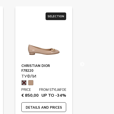
SELECTION
CHRISTIAN DIOR
PARIS TEXAS
F78220
F84694
ТУФЛИ
ТУФЛИ
PRICE
FROM STYLIAFOE
PRICE
F
€ 850,00
UP TO -34%
€ 1195,00
DETAILS AND PRICES
DETAILS A