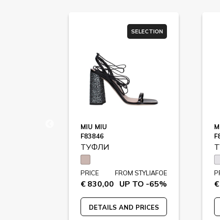
SELECTION
SELECTION
MIU MIU
M
F83846
F
ТУФЛИ
Т
STYLIAFOE
PRICE
FROM STYLIAFOE
P
 TO -65%
€ 830,00
UP TO -65%
€
 PRICES
DETAILS AND PRICES