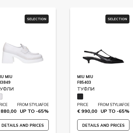
SELECTION
SELECTION
IU MIU
MIU MIU
83849
F85403
УФЛИ
ТУФЛИ
RICE
FROM STYLIAFOE
PRICE
FROM STYLIAFOE
 880,00
UP TO -65%
€ 990,00
UP TO -65%
DETAILS AND PRICES
DETAILS AND PRICES