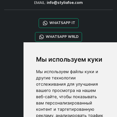
EMAIL:
info@styliafoe.com
WHATSAPP IT
WHATSAPP WRLD
STYLIA SERVICES
Мы используем куки
SHOP B2B
TAYLOR MADE ORDERS
Мы используем файлы куки и
DROPSHIPPING
другие технологии
отслеживания для улучшения
USER
вашего просмотра на нашем
SUBSCRIBE
веб-сайте, чтобы показывать
ВОЙДИТЕ
вам персонализированный
CART
контент и таргетированную
рекламу, анализировать трафик