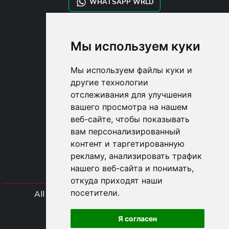
WHATSAPP WRLD
STYLIA SERVICES
Мы используем куки
SHOP B2B
TAYLOR MADE ORDERS
Мы используем файлы куки и
DROPSHIPPING
другие технологии
отслеживания для улучшения
USER
вашего просмотра на нашем
SUBSCRIBE
веб-сайте, чтобы показывать
ВОЙДИТЕ
вам персонализированный
CART
контент и таргетированную
рекламу, анализировать трафик
нашего веб-сайта и понимать,
откуда приходят наши
посетители.
All rights Styliafoe s.r.l. © 2025 - Код НДС
IT15015641002
Я согласен
Follow us