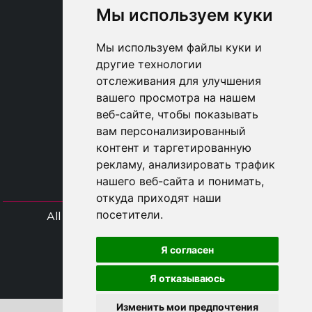
Мы используем куки
SHOP B2B
TAYLOR MADE ORDERS
Мы используем файлы куки и
DROPSHIPPING
другие технологии
отслеживания для улучшения
USER
вашего просмотра на нашем
SUBSCRIBE
веб-сайте, чтобы показывать
ВОЙДИТЕ
вам персонализированный
CART
контент и таргетированную
рекламу, анализировать трафик
нашего веб-сайта и понимать,
откуда приходят наши
посетители.
All rights Styliafoe s.r.l. © 2025 - Код НДС
IT15015641002
Я согласен
Follow us
Я отказываюсь
Изменить мои предпочтения