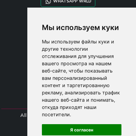
WHATSAPP WRLD
STYLIA SERVICES
Мы используем куки
SHOP B2B
TAYLOR MADE ORDERS
Мы используем файлы куки и
DROPSHIPPING
другие технологии
отслеживания для улучшения
USER
вашего просмотра на нашем
SUBSCRIBE
веб-сайте, чтобы показывать
ВОЙДИТЕ
вам персонализированный
CART
контент и таргетированную
рекламу, анализировать трафик
нашего веб-сайта и понимать,
откуда приходят наши
посетители.
All rights Styliafoe s.r.l. © 2025 - Код НДС
IT15015641002
Я согласен
Follow us