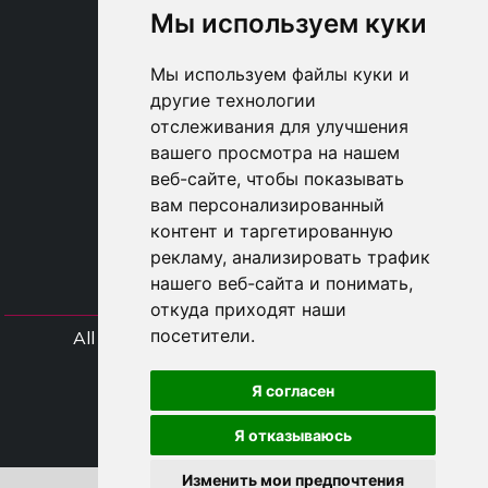
Мы используем куки
SHOP B2B
TAYLOR MADE ORDERS
Мы используем файлы куки и
DROPSHIPPING
другие технологии
отслеживания для улучшения
USER
вашего просмотра на нашем
SUBSCRIBE
веб-сайте, чтобы показывать
ВОЙДИТЕ
вам персонализированный
CART
контент и таргетированную
рекламу, анализировать трафик
нашего веб-сайта и понимать,
откуда приходят наши
посетители.
All rights Styliafoe s.r.l. © 2025 - Код НДС
IT15015641002
Я согласен
Follow us
Я отказываюсь
Изменить мои предпочтения