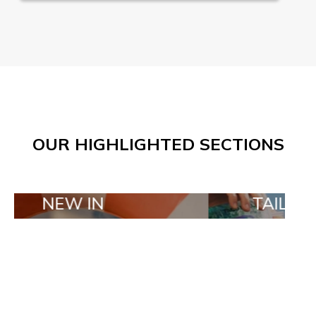
OUR HIGHLIGHTED SECTIONS
W IN
TAILOR MADE O