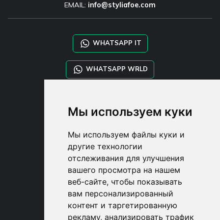
EMAIL:
info@styliafoe.com
WHATSAPP IT
WHATSAPP WRLD
STYLIA SERVICES
Мы используем куки
SHOP B2B
TAYLOR MADE ORDERS
Мы используем файлы куки и
DROPSHIPPING
другие технологии
отслеживания для улучшения
USER
вашего просмотра на нашем
SUBSCRIBE
веб-сайте, чтобы показывать
ВОЙДИТЕ
вам персонализированный
CART
контент и таргетированную
рекламу, анализировать трафик