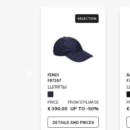
SELECTION
SELECTION
QUEEN
FENDI
B
F87267
F
ШЛЯПЫ
STYLIAFOE
PRICE
FROM STYLIAFOE
P
 TO -65%
€ 390,00
UP TO -50%
€
 PRICES
DETAILS AND PRICES