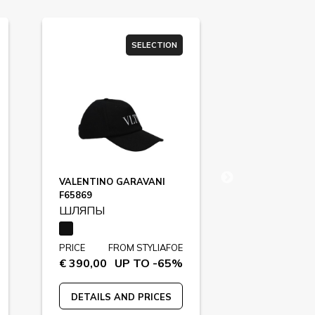
SELECTION
VALENTINO GARAVANI
GIVENCHY
F65869
F67286
ШЛЯПЫ
ШЛЯПЫ
PRICE
FROM STYLIAFOE
PRICE
FR
€ 390,00
UP TO -65%
€ 240,00
U
DETAILS AND PRICES
DETAILS A