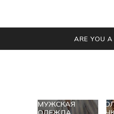
ARE YOU A
МУЖСКАЯ
СО
ОДЕЖДА
ОЧ