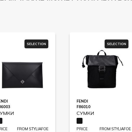
SELECTION
SELECTION
ENDI
FENDI
86003
F86010
УМКИ
СУМКИ
RICE
FROM STYLIAFOE
PRICE
FROM STYLIAFOE