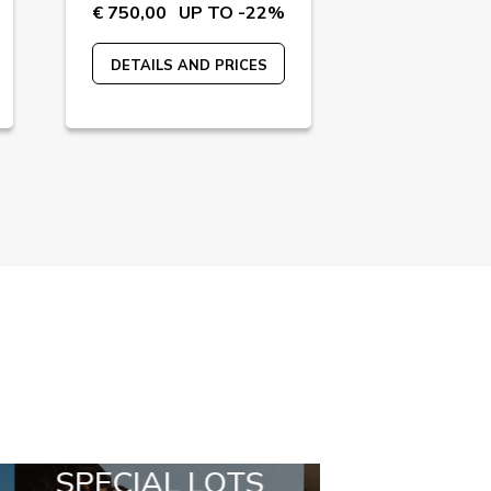
€ 750,00
UP TO -22%
€ 260,00
U
DETAILS AND PRICES
DETAILS A
ALL IN A BOX
STYLIA OU