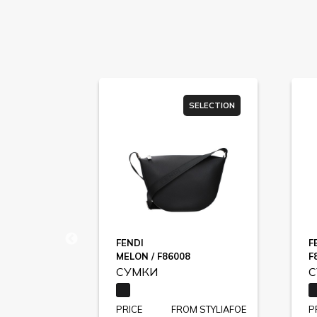
SELECTION
SELECTION
NA
FENDI
F
MELON / F86008
F
СУМКИ
С
STYLIAFOE
PRICE
FROM STYLIAFOE
P