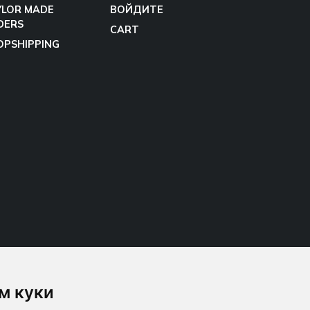
YLOR MADE
ВОЙДИТЕ
DERS
CART
OPSHIPPING
м куки