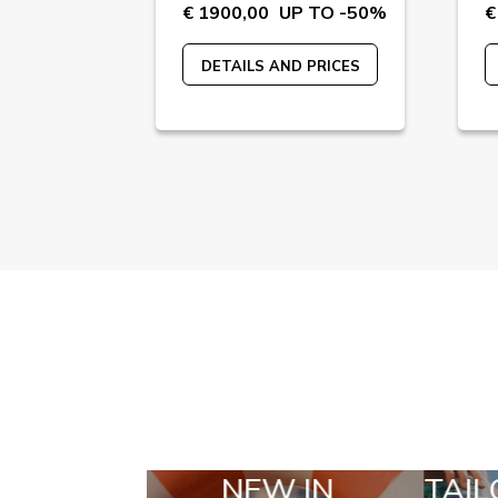
 TO -53%
€ 1900,00
UP TO -50%
€
 PRICES
DETAILS AND PRICES
IN
TAILOR MADE