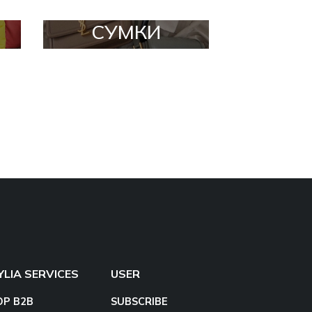
СУМКИ
YLIA SERVICES
USER
OP B2B
SUBSCRIBE