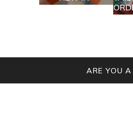
ORDERS
ARE YOU A