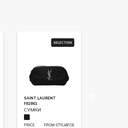
SELECTION
SAINT LAURENT
PIQUADRO
F82861
F85518
СУМКИ
СУМКИ
PRICE
FROM STYLIAFOE
PRICE
FR